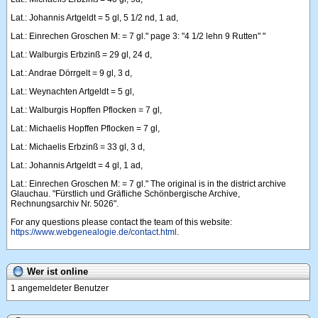
Lat.: Johannis Artgeldt = 5 gl, 5 1/2 nd, 1 ad,
Lat.: Einrechen Groschen M: = 7 gl." page 3: "4 1/2 lehn 9 Rutten" "
Lat.: Walburgis Erbzinß = 29 gl, 24 d,
Lat.: Andrae Dörrgelt = 9 gl, 3 d,
Lat.: Weynachten Artgeldt = 5 gl,
Lat.: Walburgis Hopffen Pflocken = 7 gl,
Lat.: Michaelis Hopffen Pflocken = 7 gl,
Lat.: Michaelis Erbzinß = 33 gl, 3 d,
Lat.: Johannis Artgeldt = 4 gl, 1 ad,
Lat.: Einrechen Groschen M: = 7 gl." The original is in the district archive
Glauchau. "Fürstlich und Gräfliche Schönbergische Archive,
Rechnungsarchiv Nr. 5026".
For any questions please contact the team of this website:
https://www.webgenealogie.de/contact.html
.
Wer ist online
1 angemeldeter Benutzer