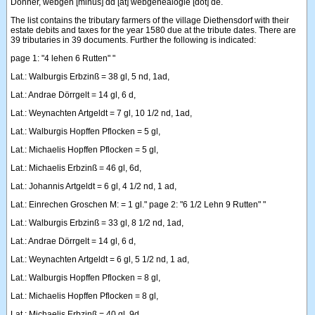
Donner, webgen [minus] dd [at] webgenealogie [dot] de.
The list contains the tributary farmers of the village Diethensdorf with their
estate debits and taxes for the year 1580 due at the tribute dates. There are
39 tributaries in 39 documents. Further the following is indicated:
page 1: "4 lehen 6 Rutten" "
Lat.: Walburgis Erbzinß = 38 gl, 5 nd, 1ad,
Lat.: Andrae Dörrgelt = 14 gl, 6 d,
Lat.: Weynachten Artgeldt = 7 gl, 10 1/2 nd, 1ad,
Lat.: Walburgis Hopffen Pflocken = 5 gl,
Lat.: Michaelis Hopffen Pflocken = 5 gl,
Lat.: Michaelis Erbzinß = 46 gl, 6d,
Lat.: Johannis Artgeldt = 6 gl, 4 1/2 nd, 1 ad,
Lat.: Einrechen Groschen M: = 1 gl." page 2: "6 1/2 Lehn 9 Rutten" "
Lat.: Walburgis Erbzinß = 33 gl, 8 1/2 nd, 1ad,
Lat.: Andrae Dörrgelt = 14 gl, 6 d,
Lat.: Weynachten Artgeldt = 6 gl, 5 1/2 nd, 1 ad,
Lat.: Walburgis Hopffen Pflocken = 8 gl,
Lat.: Michaelis Hopffen Pflocken = 8 gl,
Lat.: Michaelis Erbzinß = 40 gl, 9d,