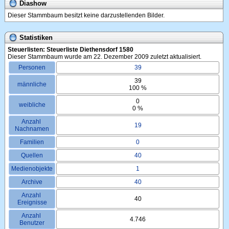
Diashow
Dieser Stammbaum besitzt keine darzustellenden Bilder.
Statistiken
Steuerlisten: Steuerliste Diethensdorf 1580
Dieser Stammbaum wurde am 22. Dezember 2009 zuletzt aktualisiert.
Personen
39
39
männliche
100 %
0
weibliche
0 %
Anzahl 
19
Nachnamen
Familien
0
Quellen
40
Medienobjekte
1
Archive
40
Anzahl 
40
Ereignisse
Anzahl 
4.746
Benutzer