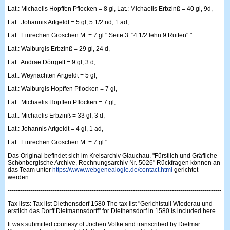
Lat.: Michaelis Hopffen Pflocken = 8 gl, Lat.: Michaelis Erbzinß = 40 gl, 9d,
Lat.: Johannis Artgeldt = 5 gl, 5 1/2 nd, 1 ad,
Lat.: Einrechen Groschen M: = 7 gl." Seite 3: "4 1/2 lehn 9 Rutten" "
Lat.: Walburgis Erbzinß = 29 gl, 24 d,
Lat.: Andrae Dörrgelt = 9 gl, 3 d,
Lat.: Weynachten Artgeldt = 5 gl,
Lat.: Walburgis Hopffen Pflocken = 7 gl,
Lat.: Michaelis Hopffen Pflocken = 7 gl,
Lat.: Michaelis Erbzinß = 33 gl, 3 d,
Lat.: Johannis Artgeldt = 4 gl, 1 ad,
Lat.: Einrechen Groschen M: = 7 gl."
Das Original befindet sich im Kreisarchiv Glauchau. "Fürstlich und Gräfliche
Schönbergische Archive, Rechnungsarchiv Nr. 5026" Rückfragen können an
das Team unter
https://www.webgenealogie.de/contact.html
gerichtet
werden.
--------------------------------------------------------------------------------------------------------
Tax lists: Tax list Diethensdorf 1580 The tax list "Gerichtstull Wiederau und
erstlich das Dorff Dietmannsdorff" for Diethensdorf in 1580 is included here.
It was submitted courtesy of Jochen Volke and transcribed by Dietmar