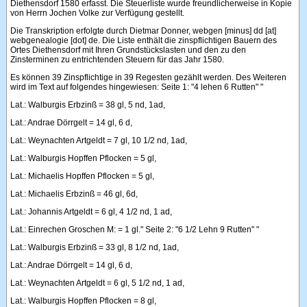
Diethensdorf 1580 erfasst. Die Steuerliste wurde freundlicherweise in Kopie
von Herrn Jochen Volke zur Verfügung gestellt.
Die Transkription erfolgte durch Dietmar Donner, webgen [minus] dd [at]
webgenealogie [dot] de. Die Liste enthält die zinspflichtigen Bauern des
Ortes Diethensdorf mit Ihren Grundstückslasten und den zu den
Zinsterminen zu entrichtenden Steuern für das Jahr 1580.
Es können 39 Zinspflichtige in 39 Regesten gezählt werden. Des Weiteren
wird im Text auf folgendes hingewiesen: Seite 1: "4 lehen 6 Rutten" "
Lat.: Walburgis Erbzinß = 38 gl, 5 nd, 1ad,
Lat.: Andrae Dörrgelt = 14 gl, 6 d,
Lat.: Weynachten Artgeldt = 7 gl, 10 1/2 nd, 1ad,
Lat.: Walburgis Hopffen Pflocken = 5 gl,
Lat.: Michaelis Hopffen Pflocken = 5 gl,
Lat.: Michaelis Erbzinß = 46 gl, 6d,
Lat.: Johannis Artgeldt = 6 gl, 4 1/2 nd, 1 ad,
Lat.: Einrechen Groschen M: = 1 gl." Seite 2: "6 1/2 Lehn 9 Rutten" "
Lat.: Walburgis Erbzinß = 33 gl, 8 1/2 nd, 1ad,
Lat.: Andrae Dörrgelt = 14 gl, 6 d,
Lat.: Weynachten Artgeldt = 6 gl, 5 1/2 nd, 1 ad,
Lat.: Walburgis Hopffen Pflocken = 8 gl,