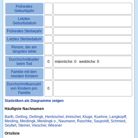
Frühestes 
Geburtsjahr
Letztes 
Geburtsdatum
Frühestes Sterbejahr
Letztes Sterbedatum
Person, die am 
längsten lebte
Durchschnittsalter 
0
männliche: 0   weibliche: 0
beim Tod
Familie mit den 
meisten Kindern
Durchschnittsanzahl 
von Kindern pro 
0
Familie
Statistiken als Diagramme zeigen
Häufigste Nachnamen
Barth
,
Delling
,
Dellingk
,
Hentzschel
,
Irmischer
,
Kluge
,
Kuehne
,
Langkopff
,
Meiding
,
Meidingk
,
Meidingk o.
,
Naumann
,
Raschke
,
Saupoldt
,
Schmied
,
Seyfart
,
Steiner
,
Viescher
,
Wiesner
Ortsliste